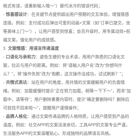
格式有误，请重新输入哦～”）替代冰冷的错误代码；
-
惊喜感设计
：在关键节点提供超出用户预期的交互体验，增强情感
连接。例如：支付成功后弹出可爱的动画+文案（如“订单已提交，坐
等美味上门～”），让用户感受到惊喜；会员升级时，用专属动效+祝
福文案，强化用户的成就感。
3.
文案情感：用语言传递温度
-
口语化与亲和力
：避免生硬的专业术语，用用户熟悉的口语化文
案，拉近与用户的距离。例如：将“请输入用户名”改为“你想叫什
么？”，将“操作失败”改为“抱歉，这次操作没成功，试试刷新？”；
-
共情式表达
：站在用户的角度，用共情的文案缓解用户的负面情
绪。例如：加载缓慢时提示“正在努力加载，稍等一下下～”，而非“加
载中，请等待”；用户删除重要内容时，提示“确定要删除吗？删除后
可就找不回来啦～”，提醒用户谨慎操作；
-
品牌人格化
：通过文案传递品牌的人格特质，让用户感受到产品的
温度。例如：社交APP的文案活泼亲切，工具APP的文案专业严谨，
生活服务APP的文案温暖贴心，形成独特的品牌语言风格。