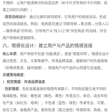
于拥挤，让用户能清晰识别信息边界（如卡片式布局的卡片间距、段
落之间的行间距）；
-
视觉动线设计
：通过元素的排列顺序，引导用户的视线流动，形成
自然的阅读路径。例如：电商首页通过“顶部导航→焦点图→分类入口
→推荐商品”的布局，引导用户从“找入口”到“浏览商品”的动线，符合
用户购物的逻辑顺序。
六、情感化设计：建立用户与产品的情感连接
核心本质
：用户体验不仅是“功能满足”，更是“情感共鸣”。情感化设计
通过视觉、交互、文案等细节，传递品牌温度，缓解用户的负面情绪
（如等待焦虑、操作困惑），增强用户对产品的认同感与忠诚度。
关键落地维度
：
1.
视觉情感：传递品牌温度
-
色彩情感
：色彩是最直接的情感传递媒介，不同色彩能引发不同的
情绪联想。例如：暖色调（橙色、黄色）传递活力、亲切，适合年轻
化产品（如社交、电商）；冷色调（蓝色、绿色）传递专业、可靠，
适合工具、金融类产品；柔和色调（莫兰迪色）传递舒适、高级，适