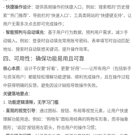
-
快捷操作设计
：提供高频操作的快捷入口，例如：搜索框的“历史搜
索”“热门推荐”、导航栏的“快速入口”、工具类网站的“快捷键支持”，让
用户无需多次点击即可完成操作；
-
智能预判与自动填充
：基于用户行为数据，预判用户需求，减少手
动输入。例如：登录时自动填充常用账号密码、表单填写时自动匹配
地址、搜索时自动联想关键词，提升操作效率。
四、可用性：确保功能易用且可靠
核心本质
：设计不仅要“好看”，更要“好用”——让所有用户（包括新手
与资深用户）都能轻松理解功能逻辑、顺利完成操作，且在操作过程
中获得明确的反馈，避免因设计缺陷导致操作失败。
关键落地要点
：
1.
功能逻辑清晰，无学习门槛
-
直观的视觉引导
：通过图标、按钮、布局等视觉元素，让用户快速
理解功能用途。例如：“购物车”图标用经典的购物车形象，而非抽象
图形；“返回”按钮用左箭头，符合用户的操作习惯；