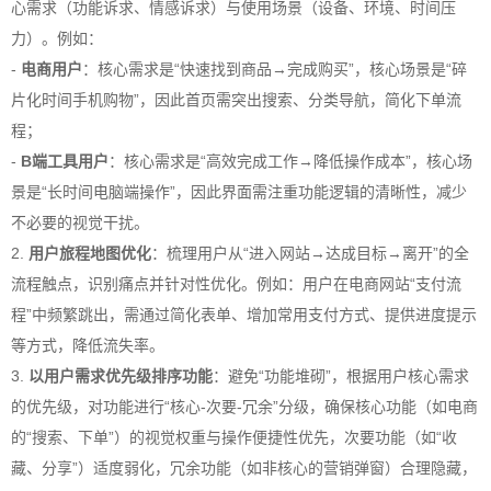
心需求（功能诉求、情感诉求）与使用场景（设备、环境、时间压
力）。例如：
-
电商用户
：核心需求是“快速找到商品→完成购买”，核心场景是“碎
片化时间手机购物”，因此首页需突出搜索、分类导航，简化下单流
程；
-
B端工具用户
：核心需求是“高效完成工作→降低操作成本”，核心场
景是“长时间电脑端操作”，因此界面需注重功能逻辑的清晰性，减少
不必要的视觉干扰。
2.
用户旅程地图优化
：梳理用户从“进入网站→达成目标→离开”的全
流程触点，识别痛点并针对性优化。例如：用户在电商网站“支付流
程”中频繁跳出，需通过简化表单、增加常用支付方式、提供进度提示
等方式，降低流失率。
3.
以用户需求优先级排序功能
：避免“功能堆砌”，根据用户核心需求
的优先级，对功能进行“核心-次要-冗余”分级，确保核心功能（如电商
的“搜索、下单”）的视觉权重与操作便捷性优先，次要功能（如“收
藏、分享”）适度弱化，冗余功能（如非核心的营销弹窗）合理隐藏，