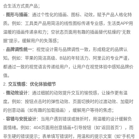
合生活方式类产品；
-
图形与插画
：通过个性化的插画、图标、动效，赋予产品人格化特
质。例如：工具类产品用简洁的线性图标传递专业感，生活类APP用
温暖的插画传递亲和力；空状态页面用有趣的插画替代枯燥的“无数
据”提示，缓解用户的失落感；
-
品牌调性统一
：视觉设计需与品牌调性一致，形成稳定的品牌认
知。例如：苹果的简洁高级、B站的年轻活力、阿里云的专业严谨，
都通过一致的视觉语言传递给用户，让用户在视觉体验中感知品牌价
值。
2.
交互情感：优化体验细节
-
微动效设计
：通过细腻的动效提升交互的愉悦感，让操作更有温
度。例如：按钮点击时的弹性动效、页面切换时的过渡动效、加载时
的创意动画（如有趣的加载插画），缓解用户等待的焦虑；
-
容错与安抚设计
：当用户遇到错误或挫折时，用温暖的设计缓解负
面情绪。例如：404页面用创意插画+引导按钮（如“返回首页”），而
非生硬的错误提示；表单填写错误时，用温和的提示文案（如“手机号