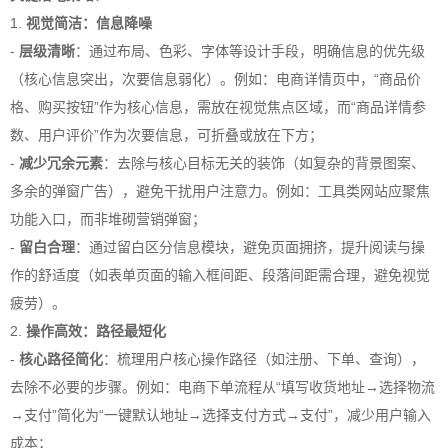
1.
视觉简洁：信息降噪
-
层级清晰
：通过布局、色彩、字体等设计手段，明确信息的优先级
（核心信息突出，次要信息弱化）。例如：电商详情页中，“商品价
格、购买按钮”作为核心信息，需放在视觉焦点区域，而“商品详情参
数、用户评价”作为次要信息，可折叠或放在下方；
-
减少冗余元素
：去除与核心目标无关的装饰（如复杂的背景图案、
多余的弹窗广告），避免干扰用户注意力。例如：工具类网站应聚焦
功能入口，而非堆砌营销弹窗；
-
留白合理
：通过留白区分信息模块，避免页面拥挤，提升阅读与操
作的舒适度（如表单页面的输入框间距、段落间距需合理，避免视觉
疲劳）。
2.
操作高效：路径最短化
-
核心路径简化
：梳理用户核心操作路径（如注册、下单、查询），
去除不必要的步骤。例如：电商下单流程从“填写收货地址→选择物流
→支付”简化为“一键默认地址→选择支付方式→支付”，减少用户输入
成本；