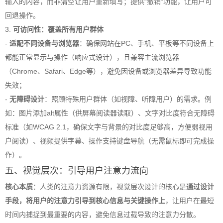
输入的内容，而非清空让用户重新填写；提供“撤销”功能，让用户可
回退操作。
3.
可访问性：覆盖所有用户群体
-
适配不同设备与浏览器
：确保网站在PC、手机、平板等不同设备上
都能正常显示与操作（响应式设计），且兼容主流浏览器
（Chrome、Safari、Edge等），避免因设备或浏览器差异导致功能
失效；
-
无障碍设计
：照顾特殊用户群体（如视障、听障用户）的需求。例
如：图片添加alt属性（供屏幕阅读器读取）、文字对比度符合无障碍
标准（如WCAG 2.1，确保文字与背景的对比度足够高，方便弱视用
户阅读）、视频提供字幕、操作支持键盘导航（无需鼠标即可完成操
作）。
五、视觉层次：引导用户注意力流向
核心本质
：人类的注意力资源有限，视觉层次设计的核心是
通过设计
手段，将用户的注意力引导到核心信息与关键操作上
，让用户在最短
时间内捕捉到最重要的内容，避免信息过载导致的注意力分散。