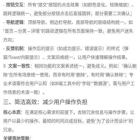
-
按钮交互
：所有“提交”按钮的点击效果（如颜色变化、轻微缩放）、
跳转逻辑统一，避免部分按钮点击后直接跳转，部分需要二次确认；
-
导航逻辑
：顶部导航、侧边栏导航、底部导航的层级结构统一，如
“首页→分类→详情”的路径逻辑在所有页面保持一致，避免用户迷失
方向；
-
反馈机制
：操作后的提示（如成功提示、错误提示）的样式（弹
窗/Toast/内联提示）、文案风格统一，让用户快速理解操作结果。
3.
文案一致性
：相同功能的文案表述统一，避免歧义。例如：“确认删
除”在所有场景统一使用，而非有时用“删除”，有时用“确认移除”；专
业术语需符合用户认知（如B端工具中的“字段”“数据源”，需与用户工
作场景的术语一致）。
三、简洁高效：减少用户操作负担
核心本质
：在满足核心需求的前提下，去除冗余信息与操作步骤，让
用户以最少的操作、最短的时间达成目标，避免“为了设计而设计”的
冗余。
关键落地策略
：