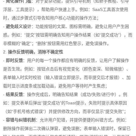
-
简化操作门槛
：对于复杂功能，提供引导机制（如新手教程、引导
浮层、工具提示），帮助用户快速上手。例如：SaaS工具首次使用
时，通过步骤式引导告知用户核心功能的操作方法；
-
避免歧义设计
：功能按钮的文案、图标需明确，避免让用户产生困
惑。例如：“提交”按钮需明确告知用户操作结果（如“提交成功”），而
非模糊的“确定”；“删除”按钮需用红色警示，避免误操作。
2.
操作反馈明确，消除不确定性
-
即时反馈
：用户的每一个操作都应有明确的反馈，让用户了解操作
是否生效。例如：按钮点击后有视觉变化（颜色变深、轻微缩放）、
表单输入时实时校验（输入错误立即提示，而非提交后才报错）、加
载时显示进度条或加载动画，避免用户等待时产生焦虑；
-
结果反馈
：操作完成后，明确告知结果（成功/失败/进行中）。例
如：提交表单后弹出“提交成功”的Toast提示，失败时提示具体原因
（如“手机号格式错误”）并提供修改方向，而非仅显示“提交失败”；
-
容错与纠错机制
：允许用户犯错，并提供便捷的纠错方式。例如：
删除操作前弹出二次确认弹窗，避免误删；表单输入错误时，保留已