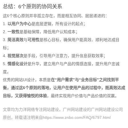
总结：6个原则的协同关系
这6个核心原则并非孤立存在，而是相互协同、层层递进的：
1.
以用户为中心
是底层逻辑，所有设计的起点；
2.
一致性
是基础保障，降低用户认知成本；
3.
简洁高效
与
可用性
是核心目标，确保用户能高效、顺利地达成目
标；
4.
视觉层次
是手段，引导用户注意力，提升信息获取效率；
5.
情感化设计
是升华，建立用户与产品的情感连接，提升用户忠诚
度。
优秀的网站UI设计，本质是
在“用户需求”与“业务目标”之间找到平
衡，通过这6个原则的落地，让用户在使用产品的过程中，既高效达成
目标，又获得愉悦的体验
，最终实现用户价值与产品价值的双赢。
文章均为力洋网络专注网站建设，广州网站建设的广州网站建设公司
原创，转载请注明来自https://www.znbo.com/FAQ/6797.html