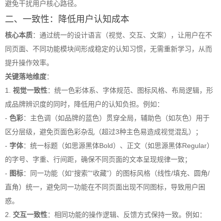
避免干扰用户核心路径。
二、一致性：降低用户认知成本
核心本质
：通过统一的设计语言（视觉、交互、文案），让用户在不
同页面、不同功能模块间形成稳定的认知习惯，无需重新学习，从而
提升操作效率。
关键落地维度
：
1.
视觉一致性
：统一色彩体系、字体规范、图标风格、布局逻辑，形
成品牌辨识度的同时，降低用户的认知负担。例如：
-
色彩
：主色调（如品牌的蓝色）贯穿全局，辅助色（如灰色）用于
区分层级，避免页面色彩杂乱（超过3种主色易造成视觉混乱）；
-
字体
：统一标题（如思源黑体Bold）、正文（如思源黑体Regular）
的字号、字重、行间距，确保不同页面的文本呈现规律一致；
-
图标
：同一功能（如“搜索”“收藏”）的图标风格（线性/填充、圆角/
直角）统一，避免同一功能在不同页面出现不同图标，导致用户困
惑。
2.
交互一致性
：相同功能的操作逻辑、反馈方式保持一致。例如：