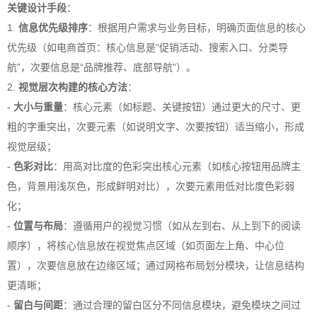
关键设计手段
：
1.
信息优先级排序
：根据用户需求与业务目标，明确页面信息的核心
优先级（如电商首页：核心信息是“促销活动、搜索入口、分类导
航”，次要信息是“品牌推荐、底部导航”）。
2.
视觉层次构建的核心方法
：
-
大小与重量
：核心元素（如标题、关键按钮）通过更大的尺寸、更
粗的字重突出，次要元素（如说明文字、次要按钮）适当缩小，形成
视觉层级；
-
色彩对比
：用高对比度的色彩突出核心元素（如核心按钮用品牌主
色，背景用浅灰色，形成鲜明对比），次要元素用低对比度色彩弱
化；
-
位置与布局
：遵循用户的视觉习惯（如从左到右、从上到下的阅读
顺序），将核心信息放在视觉焦点区域（如页面左上角、中心位
置），次要信息放在边缘区域；通过网格布局划分模块，让信息结构
更清晰；
-
留白与间距
：通过合理的留白区分不同信息模块，避免模块之间过