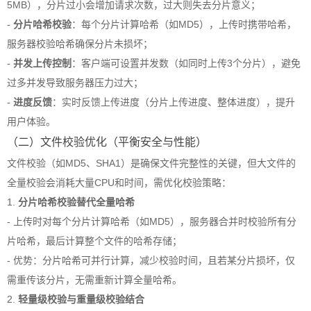
5MB），分片过小会增加请求次数，过大则失去分片意义；
-
分片哈希校验
：每个分片计算哈希（如MD5），上传时携带哈希，
服务器校验哈希确保分片未损坏；
-
并发上传控制
：客户端可设置并发数（如同时上传3个分片），避免
过多并发导致服务器压力过大；
-
进度反馈
：实时反馈上传进度（分片上传进度、整体进度），提升
用户体验。
（二）文件校验优化（平衡安全与性能）
文件校验（如MD5、SHA1）是确保文件完整性的关键，但大文件的
全量校验会消耗大量CPU和时间，需优化校验策略：
1.
分片哈希校验替代全量哈希
- 上传时对每个分片计算哈希（如MD5），服务器合并时校验所有分
片哈希，最后计算整个文件的哈希存储；
- 优势：分片哈希可并行计算，减少校验时间，且若某分片损坏，仅
需重传该分片，无需重新计算全量哈希。
2.
轻量级校验与重量级校验结合