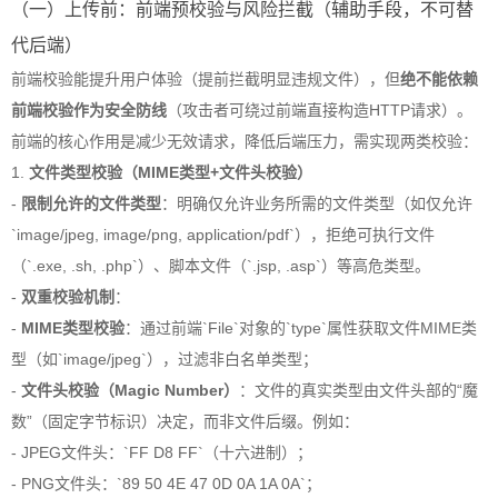
（一）上传前：前端预校验与风险拦截（辅助手段，不可替
代后端）
前端校验能提升用户体验（提前拦截明显违规文件），但
绝不能依赖
前端校验作为安全防线
（攻击者可绕过前端直接构造HTTP请求）。
前端的核心作用是减少无效请求，降低后端压力，需实现两类校验：
1.
文件类型校验（MIME类型+文件头校验）
-
限制允许的文件类型
：明确仅允许业务所需的文件类型（如仅允许
`image/jpeg, image/png, application/pdf`），拒绝可执行文件
（`.exe, .sh, .php`）、脚本文件（`.jsp, .asp`）等高危类型。
-
双重校验机制
：
-
MIME类型校验
：通过前端`File`对象的`type`属性获取文件MIME类
型（如`image/jpeg`），过滤非白名单类型；
-
文件头校验（Magic Number）
：文件的真实类型由文件头部的“魔
数”（固定字节标识）决定，而非文件后缀。例如：
- JPEG文件头：`FF D8 FF`（十六进制）；
- PNG文件头：`89 50 4E 47 0D 0A 1A 0A`；