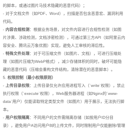
的脚本，或通过图片马技术隐藏的恶意代码）；
- 对于文档文件（如PDF、Word），扫描是否包含恶意宏、漏洞利用
代码。
-
内容合规检测
：根据业务场景，对文件内容进行合规性检测（如图
片涉黄、涉政检测，文档涉密检测），可通过第三方API（如阿里云内
容安全、腾讯云万象优图）实现，避免人工审核的滞后性。
-
特殊文件处理
：对于可压缩文件（如图片、文档），可进行压缩处
理（如图片压缩为WebP格式），减少存储体积的同时，破坏可能隐
藏的恶意代码（压缩会重构文件结构，清除潜在的恶意脚本）。
5.
权限控制（最小权限原则）
-
上传目录权限
：上传目录仅允许应用进程写入（`write`权限），禁止
执行权限（`execute`权限），Web服务器进程（如Nginx的`www-
data`用户）仅能读取特定类型文件（如图片）用于展示，无法执行脚
本。
-
用户权限隔离
：不同用户的文件需隔离存储（如按用户ID分目
录），避免用户A访问用户B的上传文件，同时限制用户仅能删除/管理