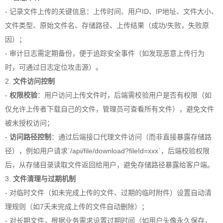
- 记录文件上传的关键信息：上传时间、用户ID、IP地址、文件大小、
文件类型、原始文件名、存储路径、上传结果（成功/失败，失败原
因）；
- 审计日志需定期备份，便于追踪安全事件（如发现恶意上传行为
时，可通过日志定位攻击源）。
2.
文件访问控制
-
权限校验
：用户访问上传文件时，后端需校验用户是否有权限（如
仅允许上传者下载自己的文件，管理员可查看所有文件），避免文件
被未授权访问；
-
访问路径控制
：通过后端接口代理文件访问（而非直接暴露存储路
径），例如用户请求`/api/file/download?fileId=xxx`，后端校验权限
后，从存储目录读取文件返回给用户，避免存储路径暴露给客户端。
3.
文件清理与过期机制
- 对临时文件（如未完成上传的文件、过期的临时附件）设置自动清
理规则（如7天未完成上传的文件自动删除）；
- 对长期文件，根据业务需求设置过期时间（如用户头像永久保存，