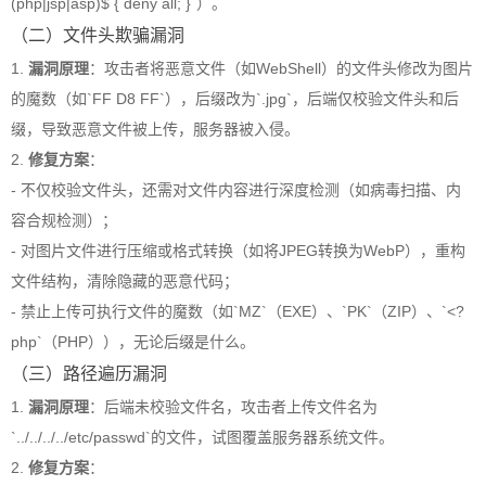
(php|jsp|asp)$ { deny all; }`）。
（二）文件头欺骗漏洞
1.
漏洞原理
：攻击者将恶意文件（如WebShell）的文件头修改为图片
的魔数（如`FF D8 FF`），后缀改为`.jpg`，后端仅校验文件头和后
缀，导致恶意文件被上传，服务器被入侵。
2.
修复方案
：
- 不仅校验文件头，还需对文件内容进行深度检测（如病毒扫描、内
容合规检测）；
- 对图片文件进行压缩或格式转换（如将JPEG转换为WebP），重构
文件结构，清除隐藏的恶意代码；
- 禁止上传可执行文件的魔数（如`MZ`（EXE）、`PK`（ZIP）、`<?
php`（PHP）），无论后缀是什么。
（三）路径遍历漏洞
1.
漏洞原理
：后端未校验文件名，攻击者上传文件名为
`../../../../etc/passwd`的文件，试图覆盖服务器系统文件。
2.
修复方案
：