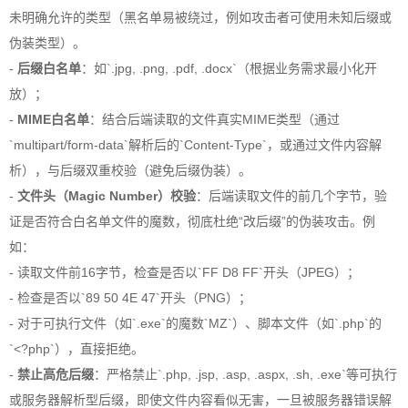
未明确允许的类型（黑名单易被绕过，例如攻击者可使用未知后缀或
伪装类型）。
-
后缀白名单
：如`.jpg, .png, .pdf, .docx`（根据业务需求最小化开
放）；
-
MIME白名单
：结合后端读取的文件真实MIME类型（通过
`multipart/form-data`解析后的`Content-Type`，或通过文件内容解
析），与后缀双重校验（避免后缀伪装）。
-
文件头（Magic Number）校验
：后端读取文件的前几个字节，验
证是否符合白名单文件的魔数，彻底杜绝“改后缀”的伪装攻击。例
如：
- 读取文件前16字节，检查是否以`FF D8 FF`开头（JPEG）；
- 检查是否以`89 50 4E 47`开头（PNG）；
- 对于可执行文件（如`.exe`的魔数`MZ`）、脚本文件（如`.php`的
`<?php`），直接拒绝。
-
禁止高危后缀
：严格禁止`.php, .jsp, .asp, .aspx, .sh, .exe`等可执行
或服务器解析型后缀，即使文件内容看似无害，一旦被服务器错误解