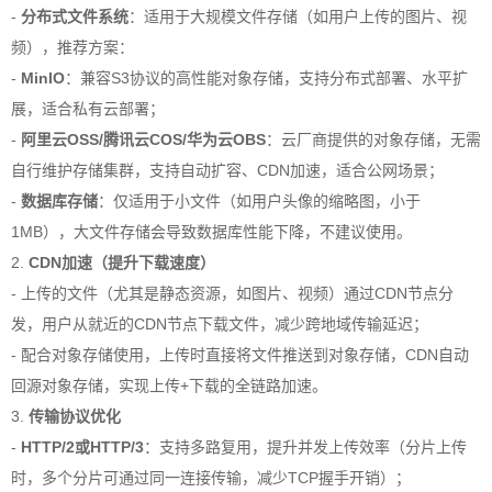
-
分布式文件系统
：适用于大规模文件存储（如用户上传的图片、视
频），推荐方案：
-
MinIO
：兼容S3协议的高性能对象存储，支持分布式部署、水平扩
展，适合私有云部署；
-
阿里云OSS/腾讯云COS/华为云OBS
：云厂商提供的对象存储，无需
自行维护存储集群，支持自动扩容、CDN加速，适合公网场景；
-
数据库存储
：仅适用于小文件（如用户头像的缩略图，小于
1MB），大文件存储会导致数据库性能下降，不建议使用。
2.
CDN加速（提升下载速度）
- 上传的文件（尤其是静态资源，如图片、视频）通过CDN节点分
发，用户从就近的CDN节点下载文件，减少跨地域传输延迟；
- 配合对象存储使用，上传时直接将文件推送到对象存储，CDN自动
回源对象存储，实现上传+下载的全链路加速。
3.
传输协议优化
-
HTTP/2或HTTP/3
：支持多路复用，提升并发上传效率（分片上传
时，多个分片可通过同一连接传输，减少TCP握手开销）；