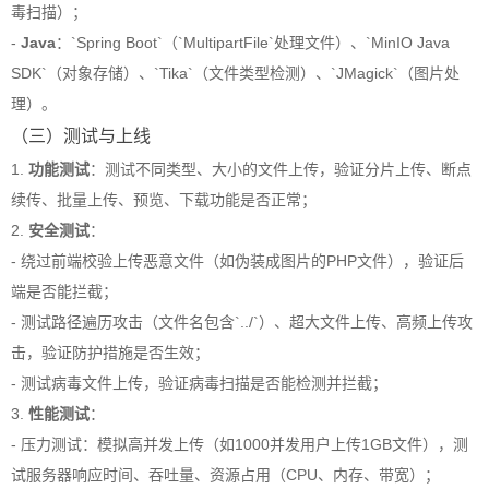
毒扫描）；
-
Java
：`Spring Boot`（`MultipartFile`处理文件）、`MinIO Java
SDK`（对象存储）、`Tika`（文件类型检测）、`JMagick`（图片处
理）。
（三）测试与上线
1.
功能测试
：测试不同类型、大小的文件上传，验证分片上传、断点
续传、批量上传、预览、下载功能是否正常；
2.
安全测试
：
- 绕过前端校验上传恶意文件（如伪装成图片的PHP文件），验证后
端是否能拦截；
- 测试路径遍历攻击（文件名包含`../`）、超大文件上传、高频上传攻
击，验证防护措施是否生效；
- 测试病毒文件上传，验证病毒扫描是否能检测并拦截；
3.
性能测试
：
- 压力测试：模拟高并发上传（如1000并发用户上传1GB文件），测
试服务器响应时间、吞吐量、资源占用（CPU、内存、带宽）；