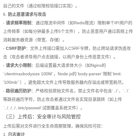
自己的文件（通过权限校验接口实现）。
6.
防止恶意请求与攻击
-
请求频率限制
：通过限流中间件（如Redis限流）限制单个IP/用户的
上传频率（如每分钟最多上传5个文件），防止恶意用户通过高频上传
消耗服务器资源（带宽、存储）。
-
CSRF防护
：文件上传接口需加入CSRF令牌，防止跨站请求伪造攻
击（攻击者诱导用户点击链接，以用户身份上传恶意文件）。
-
请求大小限制
：后端设置最大请求体大小（如Nginx的
`client
max
bodysize 100M`，Node.js的`body-parser`限制`limit:
'100mb'`），避免超大文件上传导致服务器内存溢出或带宽耗尽。
-
路径遍历防护
：严格校验原始文件名，禁止文件名中包含`../`、`..\`
等路径遍历字符，防止攻击者通过文件名实现目录跳转（如上传
`../../../../etc/passwd`试图覆盖系统文件）。
（三）上传后：安全审计与风险管控
上传后需对文件进行全生命周期管理，确保风险可控：
1.
日志审计