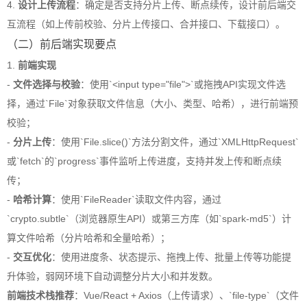
4.
设计上传流程
：确定是否支持分片上传、断点续传，设计前后端交
互流程（如上传前校验、分片上传接口、合并接口、下载接口）。
（二）前后端实现要点
1.
前端实现
-
文件选择与校验
：使用`<input type="file">`或拖拽API实现文件选
择，通过`File`对象获取文件信息（大小、类型、哈希），进行前端预
校验；
-
分片上传
：使用`File.slice()`方法分割文件，通过`XMLHttpRequest`
或`fetch`的`progress`事件监听上传进度，支持并发上传和断点续
传；
-
哈希计算
：使用`FileReader`读取文件内容，通过
`crypto.subtle`（浏览器原生API）或第三方库（如`spark-md5`）计
算文件哈希（分片哈希和全量哈希）；
-
交互优化
：使用进度条、状态提示、拖拽上传、批量上传等功能提
升体验，弱网环境下自动调整分片大小和并发数。
前端技术栈推荐
：Vue/React + Axios（上传请求）、`file-type`（文件