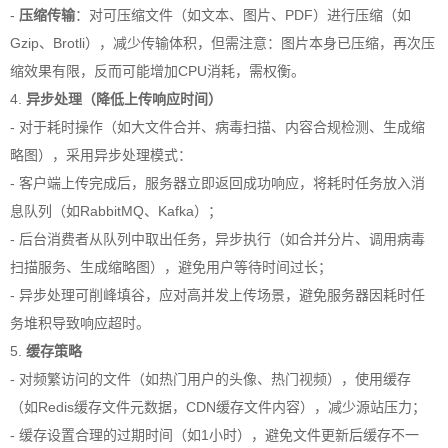
-
压缩传输
：对可压缩文件（如文本、图片、PDF）进行压缩（如
Gzip、Brotli），减少传输体积，但需注意：图片本身已压缩，再次压
缩效果有限，反而可能增加CPU消耗，需权衡。
4.
异步处理（降低上传响应时间）
- 对于耗时操作（如大文件合并、病毒扫描、内容合规检测、生成缩
略图），采用异步处理模式：
- 客户端上传完成后，服务器立即返回成功响应，将耗时任务放入消
息队列（如RabbitMQ、Kafka）；
- 后台消费者从队列中取出任务，异步执行（如合并分片、调用病毒
扫描服务、生成缩略图），避免用户等待时间过长；
- 异步处理可削峰填谷，应对高并发上传场景，避免服务器因耗时任
务堆积导致响应超时。
5.
缓存策略
- 对频繁访问的文件（如热门用户的头像、热门视频），使用缓存
（如Redis缓存文件元数据，CDN缓存文件内容），减少源站压力；
- 缓存设置合理的过期时间（如1小时），避免文件更新后缓存不一