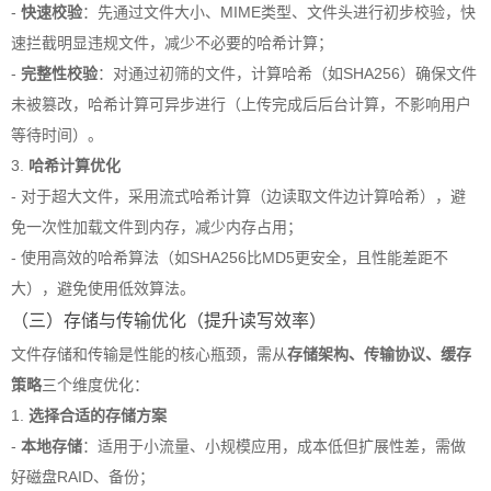
-
快速校验
：先通过文件大小、MIME类型、文件头进行初步校验，快
速拦截明显违规文件，减少不必要的哈希计算；
-
完整性校验
：对通过初筛的文件，计算哈希（如SHA256）确保文件
未被篡改，哈希计算可异步进行（上传完成后后台计算，不影响用户
等待时间）。
3.
哈希计算优化
- 对于超大文件，采用流式哈希计算（边读取文件边计算哈希），避
免一次性加载文件到内存，减少内存占用；
- 使用高效的哈希算法（如SHA256比MD5更安全，且性能差距不
大），避免使用低效算法。
（三）存储与传输优化（提升读写效率）
文件存储和传输是性能的核心瓶颈，需从
存储架构、传输协议、缓存
策略
三个维度优化：
1.
选择合适的存储方案
-
本地存储
：适用于小流量、小规模应用，成本低但扩展性差，需做
好磁盘RAID、备份；