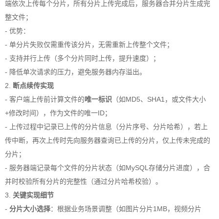
端依次上传每个分片，所有分片上传完成后，服务器合并分片生成完
整文件；
- 优势：
- 单分片失败仅需重传该分片，无需重新上传整个文件；
- 支持并行上传（多个分片同时上传，提升速度）；
- 降低单次请求的压力，避免服务器内存溢出。
2.
断点续传实现
- 客户端上传前计算文件的
唯一标识
（如MD5、SHA1，或文件大小
+修改时间），作为文件的唯一ID；
- 上传过程中记录已上传的分片信息（分片序号、分片哈希），若上
传中断，再次上传时先向服务器查询已上传的分片，仅上传未完成的
分片；
- 服务器端记录每个文件的分片状态（如MySQL存储分片进度），合
并时校验所有分片的完整性（通过分片哈希校验）。
3.
关键实现细节
-
分片大小选择
：根据业务场景调整（如图片分片1MB，视频分片