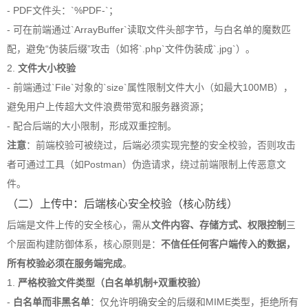
- PDF文件头：`%PDF-`；
- 可在前端通过`ArrayBuffer`读取文件头部字节，与白名单的魔数匹
配，避免“伪装后缀”攻击（如将`.php`文件伪装成`.jpg`）。
2.
文件大小校验
- 前端通过`File`对象的`size`属性限制文件大小（如最大100MB），
避免用户上传超大文件浪费带宽和服务器资源；
- 配合后端的大小限制，形成双重控制。
注意
：前端校验可被绕过，后端必须实现完整的安全校验，否则攻击
者可通过工具（如Postman）伪造请求，绕过前端限制上传恶意文
件。
（二）上传中：后端核心安全校验（核心防线）
后端是文件上传的安全核心，需从
文件内容、存储方式、权限控制
三
个层面构建防御体系，核心原则是：
不信任任何客户端传入的数据，
所有校验必须在服务端完成
。
1.
严格校验文件类型（白名单机制+双重校验）
-
白名单而非黑名单
：仅允许明确安全的后缀和MIME类型，拒绝所有