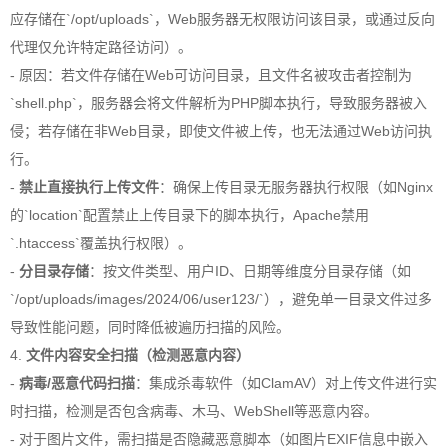
应存储在`/opt/uploads`，Web服务器无权限访问该目录，或通过反向
代理仅允许特定路径访问）。
- 原因：若文件存储在Web可访问目录，且文件名被攻击者控制为
`shell.php`，服务器会将文件解析为PHP脚本执行，导致服务器被入
侵；若存储在非Web目录，即使文件被上传，也无法通过Web访问执
行。
-
禁止直接执行上传文件
：确保上传目录无服务器执行权限（如Nginx
的`location`配置禁止上传目录下的脚本执行，Apache禁用
`.htaccess`覆盖执行权限）。
-
分目录存储
：按文件类型、用户ID、日期等维度分目录存储（如
`/opt/uploads/images/2024/06/user123/`），避免单一目录文件过多
导致性能问题，同时降低被遍历扫描的风险。
4.
文件内容安全扫描（检测恶意内容）
-
病毒/恶意代码扫描
：集成杀毒软件（如ClamAV）对上传文件进行实
时扫描，检测是否包含病毒、木马、WebShell等恶意内容。
- 对于图片文件，需扫描是否隐藏恶意脚本（如图片EXIF信息中嵌入