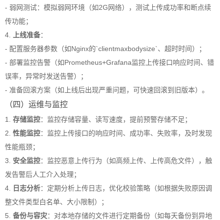
- 弱网测试：模拟弱网环境（如2G网络），测试上传成功率和断点续
传功能；
4.
上线准备
：
- 配置服务器参数（如Nginx的`client
max
bodysize`、超时时间）；
- 部署监控告警（如Prometheus+Grafana监控上传接口响应时间、错
误率，异常时发送告警）；
- 准备回滚方案（如上线后出现严重问题，可快速回滚到旧版本）。
（四）运维与监控
1.
存储监控
：监控存储容量、读写速度，提前预警存储不足；
2.
性能监控
：监控上传接口的响应时间、成功率、失败率，及时发现
性能瓶颈；
3.
安全监控
：监控恶意上传行为（如高频上传、上传高危文件），触
发告警后人工介入处理；
4.
日志分析
：定期分析上传日志，优化校验策略（如根据失败原因调
整文件类型白名单、大小限制）；
5.
备份与容灾
：对本地存储的文件进行定期备份（如每天备份到异地