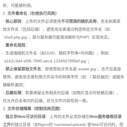
析，可能被利用。
2.
文件重命名（杜绝执行风险）
-
核心原则
：上传的文件必须使用
不可预测的随机名称
，完全剥离原
始文件名（包括后缀），避免攻击者通过构造特定文件名（如
`shell.php.jpg`，部分服务器可能错误解析为PHP）实现攻击。
-
重命名规则
：
- 生成强随机文件名（如UUID、随机字符串+时间戳），例如
`a1b2c3d4-e5f6-7890-abcd-1234567890ef.jpg`；
-
禁止保留原始文件名
：即使原始文件名是`avatar.jpg`，也不应直接
使用，避免攻击者利用文件名中的特殊字符（如`../`路径遍历）或服务
器解析漏洞；
-
后缀处理
：若需保留业务相关的后缀（如图片显示时依赖后缀），
仅允许白名单内的后缀，且与文件内容校验一致。
3.
文件存储隔离（控制风险范围）
-
独立非Web可访问目录
：上传的文件必须存储在
Web服务器根目录
之外
的独立目录（如Nginx的`/var/www/uploads`是Web可访问的，而