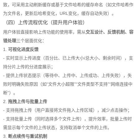
致，可采用主动刷新缓存或基于文件哈希的缓存命名（如文件哈希作
为文件名，更新后哈希变化，URL变化，缓存自动失效）。
（四）上传流程优化（提升用户体验）
用户体验直接影响上传功能的使用率，需从
交互设计、反馈机制、容
错处理
三个层面优化：
1.
可视化进度反馈
- 实时显示上传进度（百分比、已上传大小/总大小、剩余时间），支
持分片上传的分进度展示；
- 提供上传状态提示（等待中、上传中、上传成功、上传失败），失
败时明确失败原因（如“文件大小超限”“文件类型不支持”“网络连接中
断”）。
2.
拖拽上传与批量上传
- 支持拖拽上传（用户直接将文件拖入上传区域），减少点击操作；
- 支持批量上传（同时选择多个文件上传），提升效率，批量上传时
需显示每个文件的上传状态，支持取消单个文件的上传。
3.
断点续传与重试机制