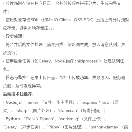
- 分片临时存储在独立目录，合并时按顺序拼接分片，生成完整文
件；
- 使用对象存储SDK（如MinIO Client、OSS SDK）直接上传分片到对
象存储，避免本地存储压力。
-
异步处理
：
- 将合并后的文件处理（病毒扫描、缩略图生成）放入消息队列，异
步执行；
- 使用后台任务（如Celery、Node.js的`childprocess`）处理队列任
务。
-
日志与监控
：记录上传日志，监控上传成功率、失败原因、服务器
负载，及时发现异常。
后端技术栈推荐
：
-
Node.js
：`multer`（文件上传中间件）、`express`/`Koa`（框
架）、`sharp`（图片处理）、`clamscan`（病毒扫描）；
-
Python
：`Flask`/`Django`、`werkzeug`（文件上传）、
`Celery`（异步任务）、`Pillow`（图片处理）、`python-clamav`（病