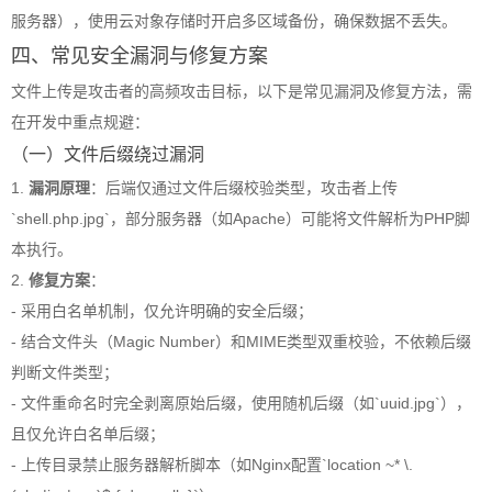
服务器），使用云对象存储时开启多区域备份，确保数据不丢失。
四、常见安全漏洞与修复方案
文件上传是攻击者的高频攻击目标，以下是常见漏洞及修复方法，需
在开发中重点规避：
（一）文件后缀绕过漏洞
1.
漏洞原理
：后端仅通过文件后缀校验类型，攻击者上传
`shell.php.jpg`，部分服务器（如Apache）可能将文件解析为PHP脚
本执行。
2.
修复方案
：
- 采用白名单机制，仅允许明确的安全后缀；
- 结合文件头（Magic Number）和MIME类型双重校验，不依赖后缀
判断文件类型；
- 文件重命名时完全剥离原始后缀，使用随机后缀（如`uuid.jpg`），
且仅允许白名单后缀；
- 上传目录禁止服务器解析脚本（如Nginx配置`location ~* \.