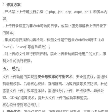
2.
修复方案
：
- 严格禁止上传可执行后缀（`.php, .jsp, .asp, .aspx, .sh`）和脚本内
容；
- 上传目录设置为非Web可访问目录，或禁止服务器解析上传目录下
的脚本；
- 集成病毒扫描和内容检测，检测文件是否包含WebShell特征（如
`eval(`、`exec(`等危险函数）；
- 对上传的文件进行权限控制，禁止上传者访问其他用户的文件，限
制文件的执行权限。
五、总结
文件上传功能的实现是
安全与效率的平衡艺术
：安全是底线，需通过
前端预校验、后端核心校验、存储隔离、内容扫描等多层防御，杜绝
恶意文件上传；效率是体验，需通过分片上传、断点续传、异步处
理、CDN加速等技术，提升大文件上传的成功率和速度。
核心设计原则可总结为：
1.
安全优先
：不信任客户端，所有校验在后端完成，采用白名单而非