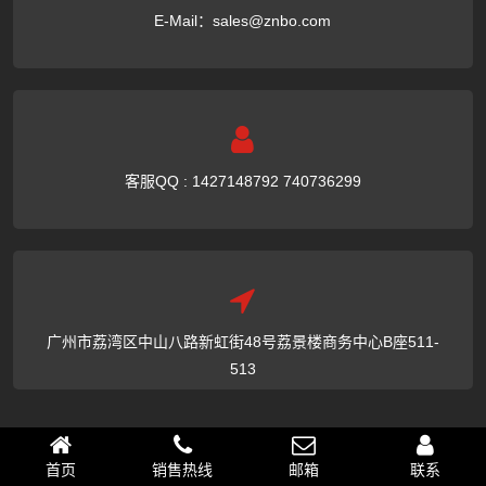
E-Mail：
sales@znbo.com
客服QQ : 1427148792 740736299
广州市荔湾区中山八路新虹街48号荔景楼商务中心B座511-
513
首页
网站建设
速成网站
案例展示
关于我们
新闻动态
网站
运营
联系我们
网站地图
首页
销售热线
邮箱
联系