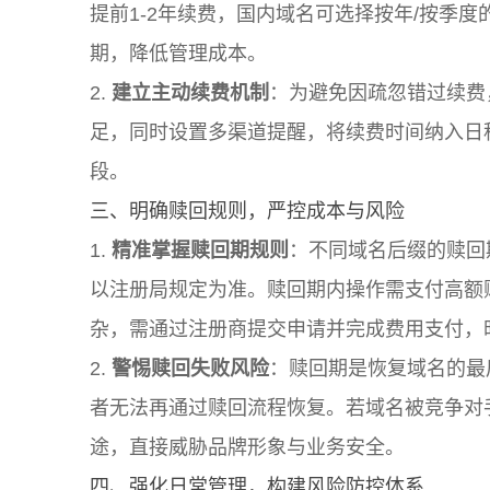
提前1-2年续费，国内域名可选择按年/按季
期，降低管理成本。
2.
建立主动续费机制
：为避免因疏忽错过续费
足，同时设置多渠道提醒，将续费时间纳入日
段。
三、明确赎回规则，严控成本与风险
1.
精准掌握赎回期规则
：不同域名后缀的赎回
以注册局规定为准。赎回期内操作需支付高额
杂，需通过注册商提交申请并完成费用支付，
2.
警惕赎回失败风险
：赎回期是恢复域名的最
者无法再通过赎回流程恢复。若域名被竞争对
途，直接威胁品牌形象与业务安全。
四、强化日常管理，构建风险防控体系