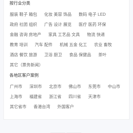
按行业分类
服装 鞋子 箱包
化妆 美容 饰品
数码 电子 LED
政府 社团 组织
广告 设计 展览
医疗 医药 环保
金融 咨询 房地产
家具 工艺品 文具
物流 快递
教育 培训
汽车 配件
机械 五金 化工
农业 畜牧
酒店 餐饮 旅游
卫浴 厨卫
食品 保健品
茶叶
其它（票务新闻）
各地区客户案例
广州市
深圳市
北京市
佛山市
东莞市
中山市
上海市
福建省
浙江省
四川省
天津市
其它省市
香港台湾
外国客户